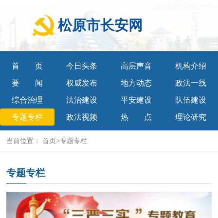
松原市长安网
首页
今日头条
高层声音
机构介绍
要闻
权威发布
地方动态
政法一线
综合治理
法治建设
平安建设
队伍建设
专题专栏
政法视频
热点
理论研究
当前位置：
首页
>
专题专栏
专题专栏