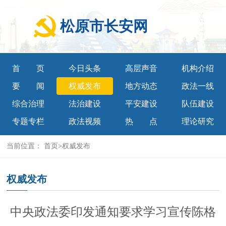
松原市长安网
首页
今日头条
高层声音
机构介绍
要闻
权威发布
地方动态
政法一线
综合治理
法治建设
平安建设
队伍建设
专题专栏
政法视频
热点
理论研究
当前位置：
首页
>
权威发布
权威发布
中央政法委印发通知要求学习宣传陈格