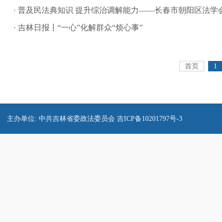
· 普及民法典知识 提升综治调解能力——长春市朝阳区法学会
· 吉林日报丨“一心”化解群众“烦心事”
首页
1
主办单位: 中共吉林省委政法委员会
吉ICP备10201797号-3