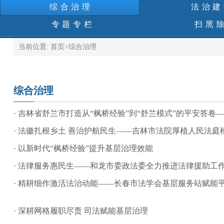
综合治理
法治建
专题专栏
扫黑
当前位置:
首页
>
综合治理
综合治理
· 吉林省舒兰市打造从“枫桥经验”到“舒兰模式”的平安答卷——
· 法徽扎根乡土 善治护航民生——吉林市法院厚植人民法
· 以新时代“枫桥经验”提升基层治理效能
· 法律服务惠民生——和龙市委政法委全力推进法律援助工
· 精耕细作激活法治动能——长春市法学会基层服务站赋能平
· 深耕网格履职尽责 司法赋能基层治理