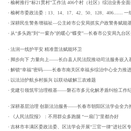
· 榆树推行“标21贯村”工作法 406个村（社区）综治业务全
· 榆树市委政法委：13、14、17、42、50、128、406…
· 深耕民生警务增福祉—公主岭市公安局抓实户政警务赋能
· 从“多头跑”到“一窗办”的暖心“蝶变”—长春市公安局九台区
· 法润一线护平安 精准普法赋能环卫
· 脚步向下 力量向上——长白县人民法院推动司法服务嵌入
· 解锁“幸福”密码——长春市南关区幸福乡综治中心全力推
· 以法治护航乡村振兴 以联动破解三农难题
· 党建引领筑牢治理根基——磐石市多元化解矛盾纠纷工作
· 深耕基层治理 创新法治服务——长春市朝阳区法学会全力推
· 《人民法院报》：不用群众多跑腿 “一扇门”里都办好
· 吉林市丰满区委政法委、区法学会开展“三官一律”进社区专项