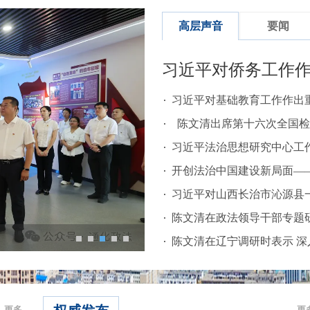
高层声音
要闻
习近平对侨务工作
习近平对基础教育工作作出
陈文清出席第十六次全国检
习近平法治思想研究中心工作座
开创法治中国建设新局面——国
习近平对山西长治市沁源县
陈文清在政法领导干部专题研
陈文清在辽宁调研时表示 深入
中全会精...
”活动启...
更多
更