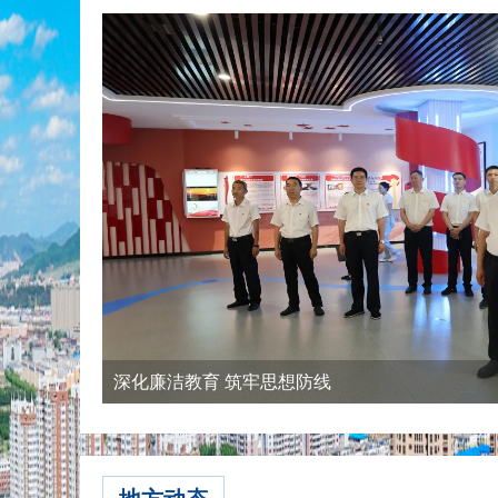
深化廉洁教育 筑牢思想防线
省委常委、省委政法委书记李明伟到长春市调研
市委政法委召开专题会议传达学习贯彻党的二十届四
通化市法学会召开三届二次常务理事扩大会议
通化市举行2025年“青年普法志愿者法治文化基层行