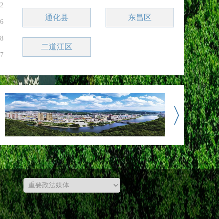
22
通化县
东昌区
06
08
二道江区
27