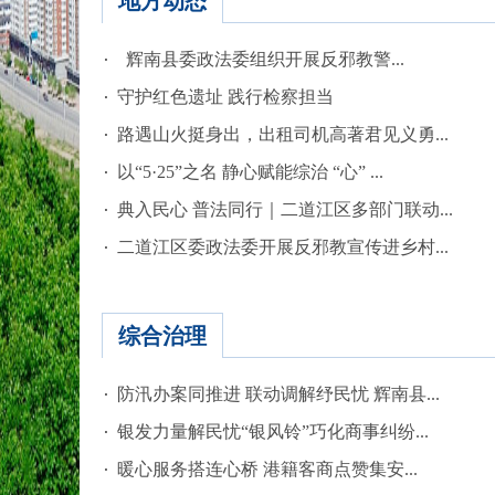
地方动态
辉南县委政法委组织开展反邪教警...
守护红色遗址 践行检察担当
路遇山火挺身出，出租司机高著君见义勇...
以“5·25”之名 静心赋能综治 “心” ...
典入民心 普法同行｜二道江区多部门联动...
二道江区委政法委开展反邪教宣传进乡村...
综合治理
防汛办案同推进 联动调解纾民忧 辉南县...
银发力量解民忧“银风铃”巧化商事纠纷...
暖心服务搭连心桥 港籍客商点赞集安...