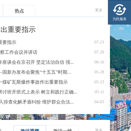
更多
热点
为民服务
作出重要指示
重要指示
07-23
察工作会议并讲话
07-20
谈会在京召开 坚定法治自信 强...
06-16
新办发布会聚焦“十五五”时期...
05-28
一煤矿瓦斯爆炸事故作出重要指示
05-23
讨班开班式上表示 树立和践行正确...
05-11
排查化解矛盾纠纷 维护群众合法...
04-03
更多
多