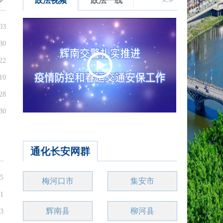
政法视频
政法一线
03
30
22
10
28
30
多
通化长安网群
05
梅河口市
集安市
31
辉南县
柳河县
23