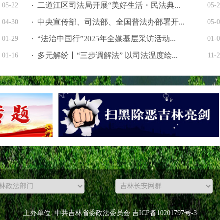
二道江区司法局开展“美好生活・民法典...
05-22
05-
中央宣传部、司法部、全国普法办部署开...
04-30
05-
“法治中国行”2025年全媒基层采访活动...
01-29
01-
多元解纷丨“三步调解法” 以司法温度绘...
01-16
11-
主办单位: 中共吉林省委政法委员会 吉ICP备10201797号-3