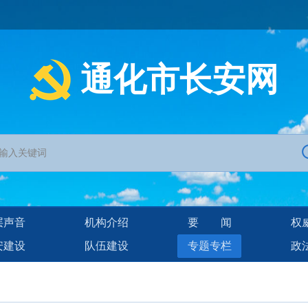
通化市长安网
层声音
机构介绍
要闻
权
安建设
队伍建设
专题专栏
政