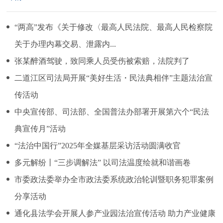
“两高”发布《关于修改〈最高人民法院、最高人民检察院
关于办理内幕交易、泄露内...
张某醉酒驾驶，致同乘人员受伤被索赔，法院判了
二道江区司法局开展“美好生活・民法典相伴”主题法治宣
传活动
中央宣传部、司法部、全国普法办部署开展第六个“民法
典宣传月”活动
“法治中国行”2025年全媒基层采访活动圆满收官
多元解纷丨“三步调解法” 以司法温度绘就和谐画卷
市委政法委举办全市政法委系统政治轮训暨职务犯罪案例
分享活动
通化县法学会开展人参产业园法治宣传活动 助力产业健康