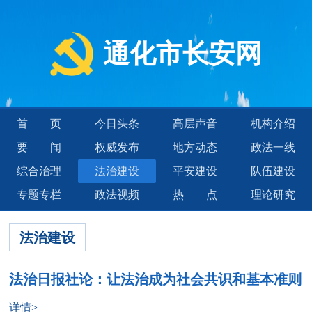
通化市长安网
首页
今日头条
高层声音
机构介绍
要闻
权威发布
地方动态
政法一线
综合治理
法治建设
平安建设
队伍建设
专题专栏
政法视频
热点
理论研究
法治建设
法治日报社论：让法治成为社会共识和基本准则
详情>