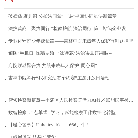
破壁垒 聚共识 公检法同堂“一课”书写协同执法新篇章
法护营商，聚力同行 “检察护航 法治同行”第二站为企业发展注入法治动能
专业化守护少年成长路——吉林中院未成年人保护审判庭挂牌
预防“手机口”诈骗专题 | “冰凌花”法治课堂开讲啦～
府院联动聚合力 共绘未成年人保护“同心圆”
吉林中院举行“我和宪法有个约定”主题开放日活动
智领检察新篇章—丰满区人民检察院借力AI技术赋能民事检察监督升级
数智检察：“点单式” 学习，赋能检察工作数字化转型
【暖心警事】Unbelievable......666、牛！
巾帼展风采 法律护芳华