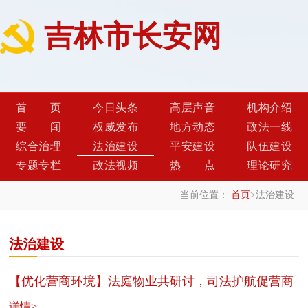
吉林市长安网
首页
今日头条
高层声音
机构介绍
要闻
权威发布
地方动态
政法一线
综合治理
法治建设
平安建设
队伍建设
专题专栏
政法视频
热点
理论研究
当前位置：
首页
>
法治建设
法治建设
【优化营商环境】法庭物业共研讨，司法护航促营商
详情>