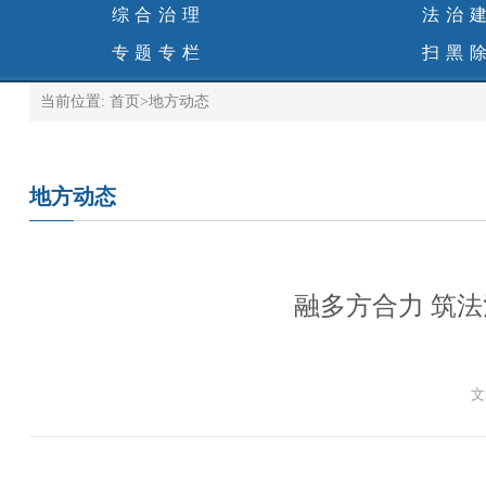
综合治理
法治
专题专栏
扫黑
当前位置:
首页
>
地方动态
地方动态
融多方合力 筑法
文