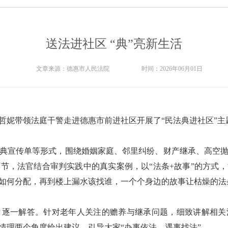
送法进社区 “典”亮新生活
文章来源：
德惠市人民法院
时间：
2026年06月01日
哲妮带领法庭干警走进德惠市前进社区开展了“民法典进社区”主
典宣传单等形式，围绕婚姻家庭、邻里纠纷、财产继承、高空
节，法官结合审判实践中的真实案例，以“法条+故事”的方式
如何分配，再到楼上漏水该找谁，一个个身边的故事让枯燥的法
、逐一解答。针对老年人关注的赡养与继承问题，细致讲解相关
情理两个角度给出建议，引导大家“办事依法、遇事找法”。