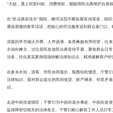
“大姐，遇上邻里纠纷、消费维权，都能用民法典维护自身权
在“民法典宣传月”期间，柳河法院不断拓展宣传渠道，组
通俗易懂的家常话语，把贴心的司法服务送到群众家门口、
清晨的早市烟火升腾、人声鼎沸，各类摊贩有序经营，往来
主动向摊主、过往居民发放民法典宣传手册，聚焦群众日常
法条，结合真实案例现场拆解法律知识点，精准破解商户经
在参乡水街，游客、市民休闲漫步，氛围轻松惬意。干警们
法律知识。面对群众提出的民间借贷、财产继承、邻里矛盾
识。
走进中岗街道辖区，干警们为中岗街道办事处、中岗街道便
益保障密切相关的法律条文。干警们耐心解答工作人员日常