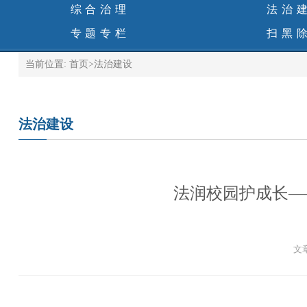
综合治理
法治
专题专栏
扫黑
当前位置:
首页
>
法治建设
法治建设
法润校园护成长—
文