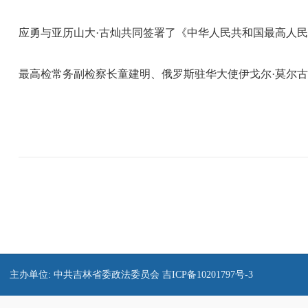
应勇与亚历山大·古灿共同签署了《中华人民共和国最高人民检
最高检常务副检察长童建明、俄罗斯驻华大使伊戈尔·莫尔古
主办单位: 中共吉林省委政法委员会
吉ICP备10201797号-3