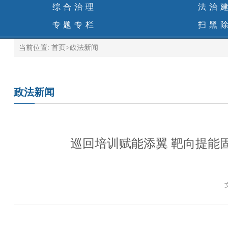
综合治理
法治
专题专栏
扫黑
当前位置:
首页
>
政法新闻
政法新闻
巡回培训赋能添翼 靶向提能