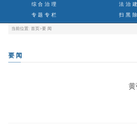
综合治理
法治
专题专栏
扫黑
当前位置:
首页
>
要 闻
要 闻
黄