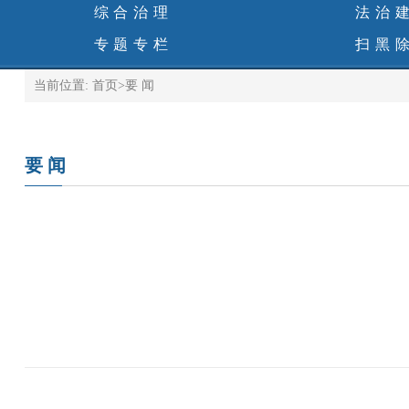
综合治理
法治
专题专栏
扫黑
当前位置:
首页
>
要 闻
要 闻