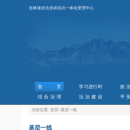
吉林省涉法涉诉信访一体化受理中心
首页
学习进行时
政
综合治理
法治建设
平
当前位置:
首页
>
基层一线
基层一线