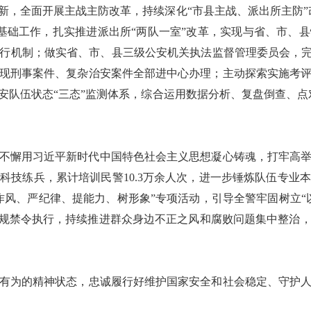
创新，全面开展主战主防改革，持续深化“市县主战、派出所主防
层基础工作，扎实推进派出所“两队一室”改革，实现与省、市、
行机制；做实省、市、县三级公安机关执法监督管理委员会，完
现刑事案件、复杂治安案件全部进中心办理；主动探索实施考
安队伍状态“三态”监测体系，综合运用数据分析、复盘倒查、点
坚持不懈用习近平新时代中国特色社会主义思想凝心铸魂，打牢高
科技练兵，累计培训民警10.3万余人次，进一步锤炼队伍专业
作风、严纪律、提能力、树形象”专项活动，引导全警牢固树立“
铁规禁令执行，持续推进群众身边不正之风和腐败问题集中整治
有为的精神状态，忠诚履行好维护国家安全和社会稳定、守护