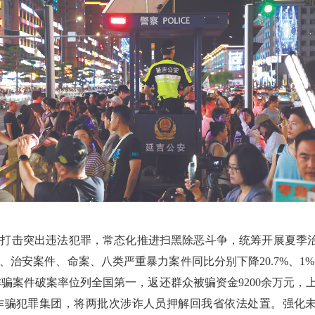
厉打击突出违法犯罪，常态化推进扫黑除恶斗争，统筹开展夏季治安
安案件、命案、八类严重暴力案件同比分别下降20.7%、1%、2
骗案件破案率位列全国第一，返还群众被骗资金9200余万元，上门
诈骗犯罪集团，将两批次涉诈人员押解回我省依法处置。强化未