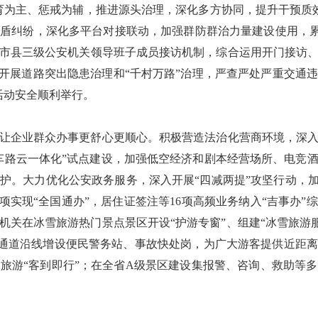
育为主、惩戒为辅，推进源头治理，深化多方协同，提升干预质效，
盾纠纷，深化多平台对接联动，加强群防群治力量建设使用，累计
市县三级公安机关领导班子成员接访机制，综合运用开门接访
入开展道路突出隐患治理和“千村万路”治理，严查严处严重交通
活动安全顺利举行。
务，让企业群众办事更舒心更顺心。积极营造法治化营商环境，深
车路云一体化”试点建设，加强低空经济和剧本经营场所、电竞
护。大力优化公安政务服务，深入开展“四减两提”攻坚行动，加
务事项实现“全国通办”，居住证签注等16项高频业务纳入“吉事办
机关在冰雪旅游热门景点景区开设“护游专窗”、组建“冰雪旅游服
旅游大通道沿线增设便民警务站、事故快处岗，为广大游客提供近距
旅游“客到即行”；在全省A级景区建设集报警、咨询、救助等