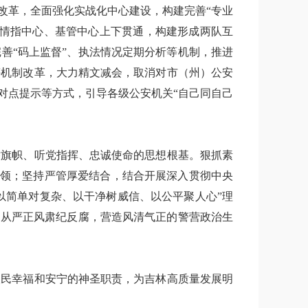
”改革，全面强化实战化中心建设，构建完善“专业
县情指中心、基管中心上下贯通，构建形成两队互
善“码上监督”、执法情况定期分析等机制，推进
评机制改革，大力精文减会，取消对市（州）公安
对点提示等方式，引导各级公安机关“自己同自己
举旗帜、听党指挥、忠诚使命的思想根基。狠抓素
本领；坚持严管厚爱结合，结合开展深入贯彻中央
以简单对复杂、以干净树威信、以公平聚人心”理
，从严正风肃纪反腐，营造风清气正的警营政治生
人民幸福和安宁的神圣职责，为吉林高质量发展明