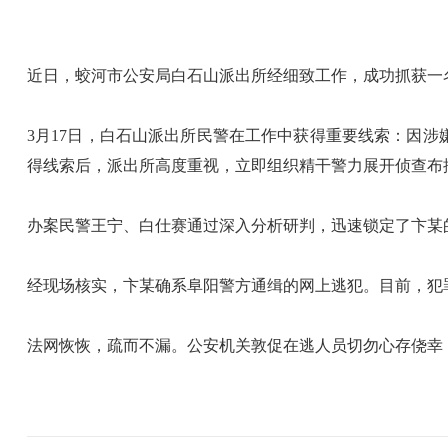
近日，蛟河市公安局白石山派出所经细致工作，成功抓获一
3月17日，白石山派出所民警在工作中获得重要线索：因涉
得线索后，派出所高度重视，立即组织精干警力展开侦查布
办案民警王宁、白仕赛通过深入分析研判，迅速锁定了卞某
经现场核实，卞某确系阜阳警方通缉的网上逃犯。目前，犯
法网恢恢，疏而不漏。公安机关敦促在逃人员切勿心存侥幸