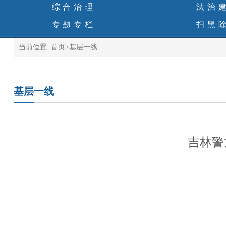
综合治理
法治
专题专栏
扫黑
当前位置:
首页
>
基层一线
基层一线
吉林警