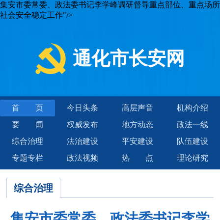
集安市委常委、政法委书记李学峰调研督导重点部位、重点场所
社会安全稳定工作"/>
通化市长安网
首页
今日头条
高层声音
机构介绍
要闻
权威发布
地方动态
政法一线
综合治理
法治建设
平安建设
队伍建设
专题专栏
政法视频
热点
理论研究
综合治理
集安市委常委、政法委书记李学