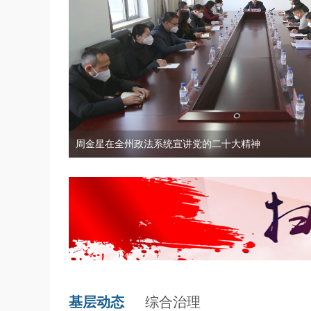
周金星在全州政法系统宣讲党的二十大精神
州委政法工作会议召开
深化新时代“枫桥经验”延边实践 提升矛盾纠纷预防化解..
州委政法工作会议召开
州委政法委员会召开2023年第1次全体会议
基层动态
综合治理