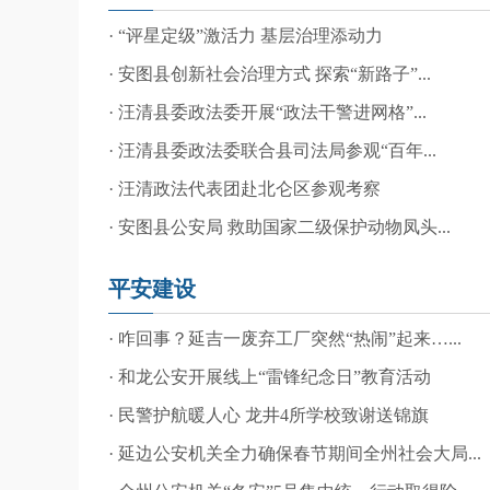
· “评星定级”激活力 基层治理添动力
· 安图县创新社会治理方式 探索“新路子”...
· 汪清县委政法委开展“政法干警进网格”...
· 汪清县委政法委联合县司法局参观“百年...
· 汪清政法代表团赴北仑区参观考察
· 安图县公安局 救助国家二级保护动物凤头...
平安建设
· 咋回事？延吉一废弃工厂突然“热闹”起来…...
· 和龙公安开展线上“雷锋纪念日”教育活动
· 民警护航暖人心 龙井4所学校致谢送锦旗
· 延边公安机关全力确保春节期间全州社会大局...