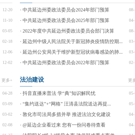
· 中共延边州委政法委员会2024年部门预算
12-20
08-
· 中共延边州委政法委员会2025年部门预算
11-10
04-
· 2022年度中共延边州委政法委员会部门决算
03-05
08-
· 延边州中级人民法院关于新冠肺炎疫情防控期...
02-18
03-
· 延边州公安局关于维护新型冠状病毒感染的肺...
12-06
03-
· 中共延边州委政法委员会2022年部门预算
12-02
02-
法治建设
更多+
更
· 抖音直播来普法 学“典”知识解民忧
04-28
05-
· “集约送达”+“网格” 汪清县法院送达再提...
03-09
05-
· 敦化市司法局多措并举 推进法治文化建设
03-02
04-
· @延边企业看过来 您有一份问卷待查看
02-08
04-