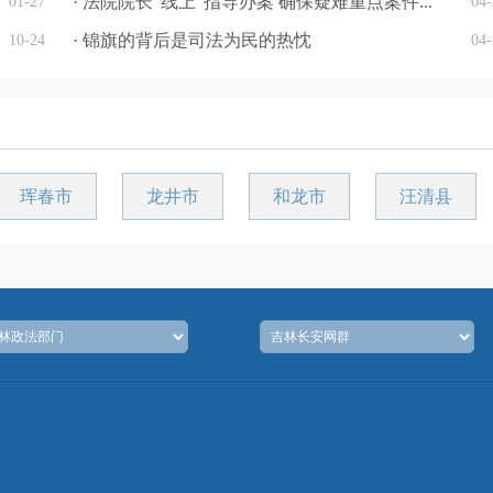
· 法院院长“线上”指导办案 确保疑难重点案件...
01-27
04-
· 锦旗的背后是司法为民的热忱
10-24
04-
珲春市
龙井市
和龙市
汪清县