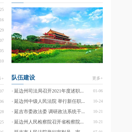
25
16
29
07
05
10
队伍建设
更多+
多+
· 延边州司法局召开2021年度述职...
01-06
07
· 延边州中级人民法院 举行新任职...
10-24
06
· 延吉市委政法委 调研政法系统干...
10-21
28
· 延边州人民检察院召开省检察院...
10-21
25