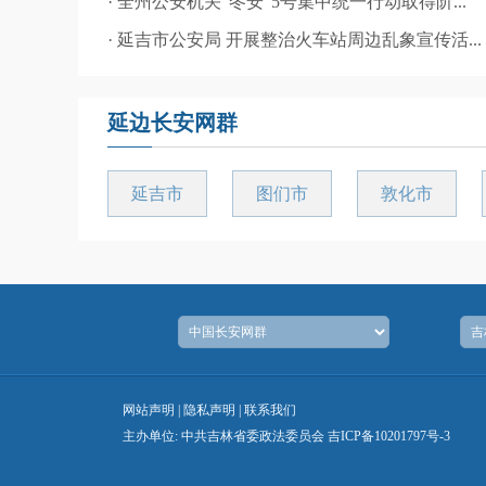
· 全州公安机关“冬安”5号集中统一行动取得阶...
· 延吉市公安局 开展整治火车站周边乱象宣传活...
延边长安网群
延吉市
图们市
敦化市
网站声明
|
隐私声明
|
联系我们
主办单位: 中共吉林省委政法委员会 吉ICP备10201797号-3